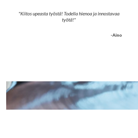
"Kiitos upeasta työstä! Todella hienoa ja innostavaa
työtä!"
-Aino
Slide 2 of 5.