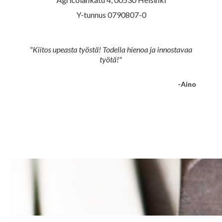
Y-tunnus 0790807-0
"Kiitos upeasta työstä! Todella hienoa ja innostavaa
työtä!"
-Aino
Slide 2 of 5.