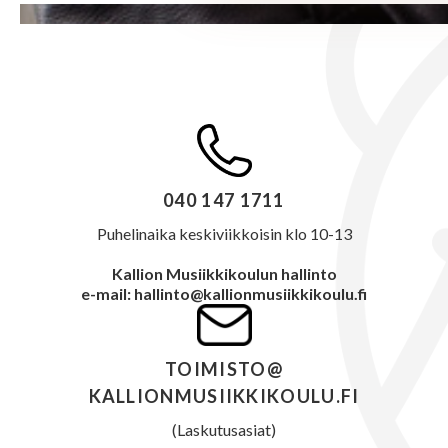
040 147 1711
Puhelinaika keskiviikkoisin klo 10-13
Kallion Musiikkikoulun hallinto
e-mail: hallinto@kallionmusiikkikoulu.fi
TOIMISTO@
KALLIONMUSIIKKIKOULU.FI
(Laskutusasiat)