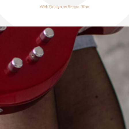
Web Design by
Seppo Riiho