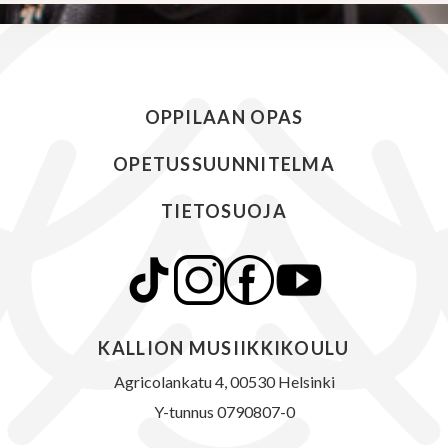
OPPILAAN OPAS
OPETUSSUUNNITELMA
TIETOSUOJA
"Tunnit ovat viikon kohokohtia!"
KALLION MUSIIKKIKOULU
-Kiia
Agricolankatu 4, 00530 Helsinki
Y-tunnus 0790807-0