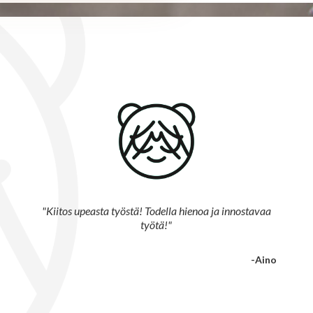
"Kiitos upeasta työstä! Todella hienoa ja innostavaa
työtä!"
-Aino
Slide 2 of 5.