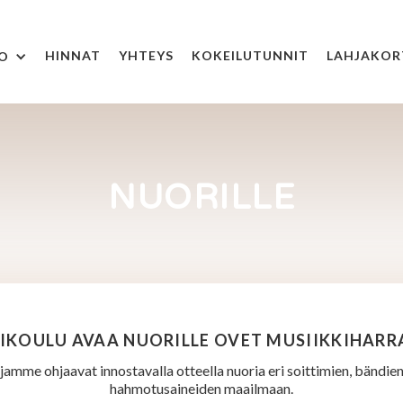
HINNAT
YHTEYS
KOKEILUTUNNIT
LAHJAKOR
FO
NUORILLE
IKOULU AVAA NUORILLE OVET MUSIIKKIHARR
amme ohjaavat innostavalla otteella nuoria eri soittimien, bändien
hahmotusaineiden maailmaan.