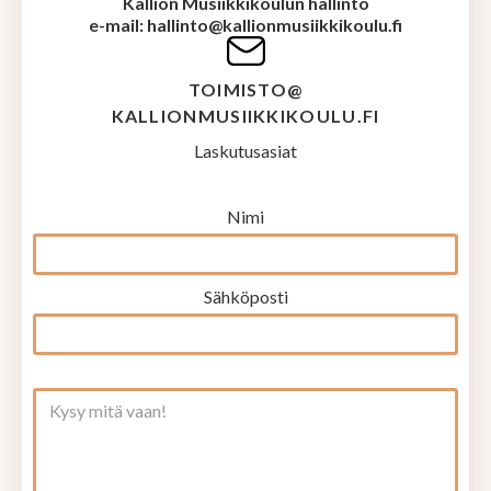
Kallion Musiikkikoulun hallinto
e-mail: hallinto@kallionmusiikkikoulu.fi
TOIMISTO@
KALLIONMUSIIKKIKOULU.FI
Laskutusasiat
Nimi
Sähköposti