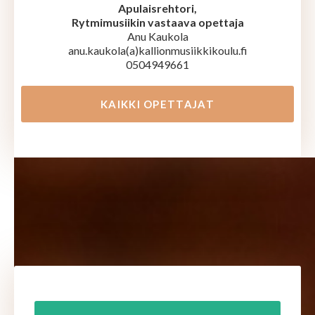
Apulaisrehtori,
Rytmimusiikin vastaava opettaja
Anu Kaukola
anu.kaukola(a)kallionmusiikkikoulu.fi
0504949661
KAIKKI OPETTAJAT
SEURAA MEITÄ INSTAGRAMISSA!