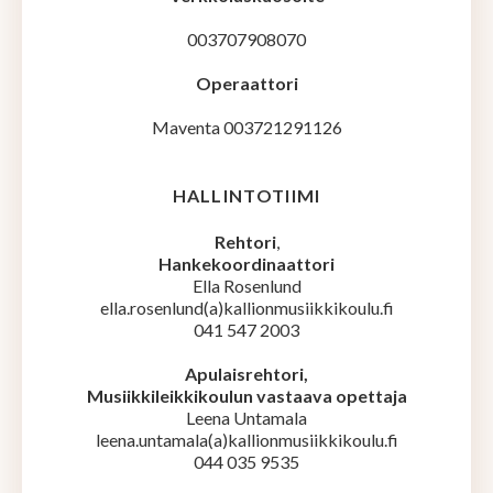
003707908070
Operaattori
Maventa 003721291126
HALLINTOTIIMI
Rehtori
,
Hankekoordinaattori
Ella Rosenlund
ella.rosenlund(a)kallionmusiikkikoulu.fi
041 547 2003
Apulaisrehtori,
Musiikkileikkikoulun vastaava opettaja
Leena Untamala
leena.untamala(a)kallionmusiikkikoulu.fi
044 035 9535