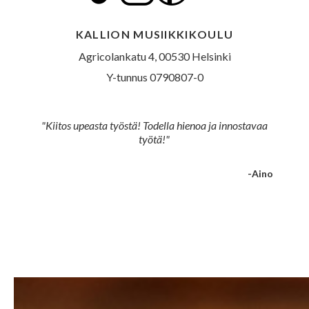
KALLION MUSIIKKIKOULU
Agricolankatu 4, 00530 Helsinki
Y-tunnus 0790807-0
"Kiitos upeasta työstä! Todella hienoa ja innostavaa
työtä!"
-Aino
Slide 2 of 5.