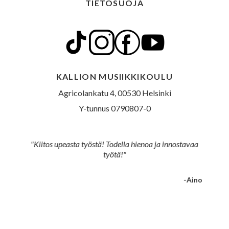
TIETOSUOJA
KALLION MUSIIKKIKOULU
Agricolankatu 4, 00530 Helsinki
Y-tunnus 0790807-0
"Kiitos upeasta työstä! Todella hienoa ja innostavaa
työtä!"
-Aino
Slide 2 of 5.