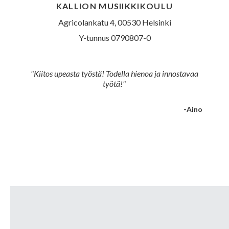
KALLION MUSIIKKIKOULU
Agricolankatu 4, 00530 Helsinki
Y-tunnus 0790807-0
"Kiitos upeasta työstä! Todella hienoa ja innostavaa
"Ih
työtä!"
-Aino
Slide 3 of 5.