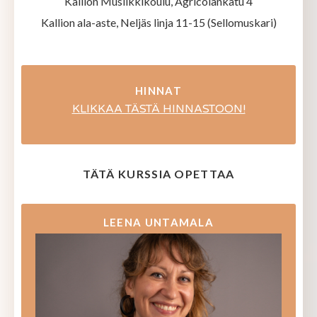
Kallion Musiikkikoulu, Agricolankatu 4
Kallion ala-aste, Neljäs linja 11-15 (Sellomuskari)
HINNAT
KLIKKAA TÄSTÄ HINNASTOON!
TÄTÄ KURSSIA OPETTAA
LEENA UNTAMALA