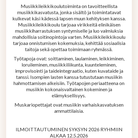
Musiikkileikkikoulutoiminta on tavoitteellista
musiikkikasvatusta, jonka sisältö ja toimintatavat
kulkevat käsi kädessä lapsen muun kehityksen kanssa.
Musiikkileikkikoulu tarjoaa virikkeitä elinikäisen
musiikkiharrastuksen syntymiselle ja luo valmiuksia
mahdollisia soitinopintoja varten. Musiikkileikkikoulu
tarjoaa onnistumisen kokemuksia, kehittää sosiaalisia
taitoja sekä opettaa toimimaan ryhmässä.
Työtapoja ovat: soittaminen, laulaminen, leikkiminen,
loruileminen, musiikkiliikunta, kuunteleminen,
improvisointi ja taideintegraatio, kuten kuvataide ja
tanssi. Isompien lasten kanssa tutustutaan musiikin
hahmottamisen alkeisiin. Työtapojen periaatteena on
musiikin kokonaisvaltainen kokeminen ja
elämyksellisyys.
Muskariopettajat ovat musiikin varhaiskasvatuksen
ammattilaisia.
ILMOITTAUTUMINEN SYKSYN 2026 RYHMIIN
ALKAA 12.5.2026