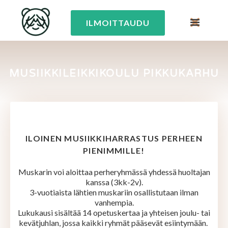
ILMOITTAUDU
MUSIIKKILEIKKIKOULU PIKKUKARHU
ILOINEN MUSIIKKIHARRASTUS PERHEEN
PIENIMMILLE!
Muskarin voi aloittaa perheryhmässä yhdessä huoltajan
kanssa (3kk-2v).
3-vuotiaista lähtien muskariin osallistutaan ilman
vanhempia.
Lukukausi sisältää 14 opetuskertaa ja yhteisen joulu- tai
kevätjuhlan, jossa kaikki ryhmät pääsevät esiintymään.