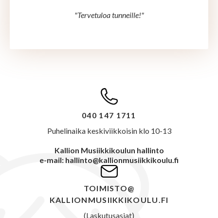
"Tervetuloa tunneille!"
040 147 1711
Puhelinaika keskiviikkoisin klo 10-13
Kallion Musiikkikoulun hallinto
e-mail: hallinto@kallionmusiikkikoulu.fi
TOIMISTO@
KALLIONMUSIIKKIKOULU.FI
(Laskutusasiat)