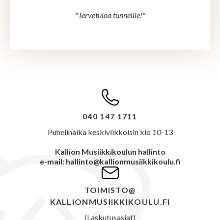
"Tervetuloa tunneille!"
040 147 1711
Puhelinaika keskiviikkoisin klo 10-13
Kallion Musiikkikoulun hallinto
e-mail: hallinto@kallionmusiikkikoulu.fi
TOIMISTO@
KALLIONMUSIIKKIKOULU.FI
(Laskutusasiat)