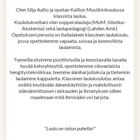
Olen Silja Aalto ja opetan Kallion Musiikkikoulussa
klassista laulua.
Koulutukseltani olen oopperalaulaja (MuM, Sibelius-
Akatemia) sekä laulupedagogi (Lahden Amk).
Opetukseni perusta on italialainen klassinen laulukoulu,
jossa opettelemme vapaata, soivaa ja luonnollista
laulamista.
Tunneilla etsimme positiivisella ja innostavalla tavalla
hyvää kehoyhteyttä, opettelemme oikeanlaista
hengitystekniikkaa, teemme ääniharjoituksia ja tietenkin
laulamme kappaleita. Klassinen laulukoulutus antaa
eväitä kestävään äänenkäyttöön ja mahdollisesti
elämänmittaisen rakkauden ja ihmetyksen siihen
maailmaan mitä ihmisääni voi tarjota.
"Laulu on sielun puhetta!"