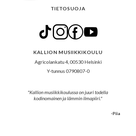
TIETOSUOJA
KALLION MUSIIKKIKOULU
Agricolankatu 4, 00530 Helsinki
Y-tunnus 0790807-0
"Kallion musiikkikoulussa on juuri todella
kodinomainen ja lämmin ilmapiiri."
-Piia
Slide 4 of 5.